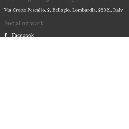
Via Crotto Pescallo, 2, Bellagio, Lombardia, 22021, Italy
Social network
Facebook
Instagram
Pinterest
2026
All rights reserved
English
Français
Deutsch
Italiano
Powered by
Canvas